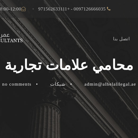
08:00-12:00
·
+971562633111
-
0097126666035
اتصل بنا
محامي علامات تجارية
admin@alhelalilegal.ae
•
شيكات
•
no comments