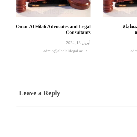
محاماة
Omar Al Hilali Advocates and Legal
ة
Consultants
أبريل 13, 2024
admin@alhelalilegal.ae
•
adm
Leave a Reply